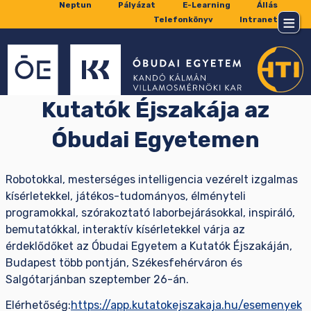
Neptun
Pályázat
E-Learning
Állás
Telefonkönyv
Intranet
Kutatók Éjszakája az
Óbudai Egyetemen
Robotokkal, mesterséges intelligencia vezérelt izgalmas
kísérletekkel, játékos-tudományos, élményteli
programokkal, szórakoztató laborbejárásokkal, inspiráló,
bemutatókkal, interaktív kísérletekkel várja az
érdeklődőket az Óbudai Egyetem a Kutatók Éjszakáján,
Budapest több pontján, Székesfehérváron és
Salgótarjánban szeptember 26-án.
Elérhetőség:
https://app.kutatokejszakaja.hu/esemenyek