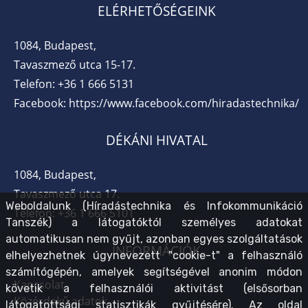
ELÉRHETŐSÉGEINK
1084, Budapest,
Tavaszmező utca 15-17.
Telefon:
+36 1 666 5131
Facebook:
https://www.facebook.com/hiradastechnika/
DÉKÁNI HIVATAL
1084, Budapest,
Tavaszmező utca 17.
Weboldalunk (Híradástechnika és Infokommunikáció
Telefon:
+36 1 666 5101
Tanszék) a látogatóktól személyes adatokat
automatikusan nem gyűjt, azonban egyes szolgáltatások
INFORMÁCIÓK
elhelyezhetnek úgynevezett "cookie-t" a felhasználó
számítógépén, amelyek segítségével anonim módon
Kapcsolat
követik a felhasználói aktivitást (elsősorban
Közérdekű adatok
látogatottsági statisztikák gyűjtésére). Az oldal