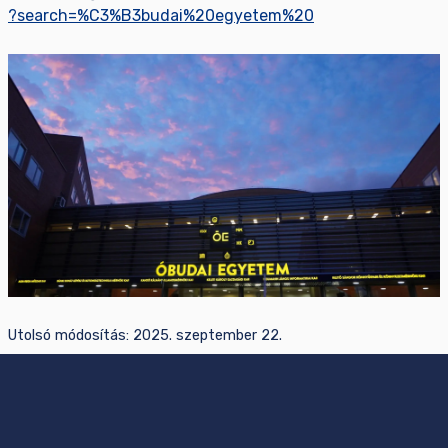
?search=%C3%B3budai%20egyetem%20
Utolsó módosítás:
2025. szeptember 22.