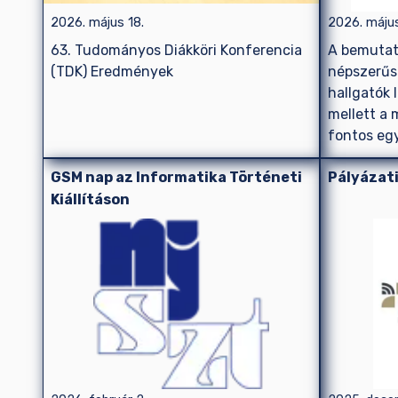
2026. május 18.
2026. május
63. Tudományos Diákköri Konferencia
A bemutató
(TDK) Eredmények
népszerűsí
hallgatók
mellett a 
fontos eg
GSM nap az Informatika Történeti
Pályázati
Kiállításon