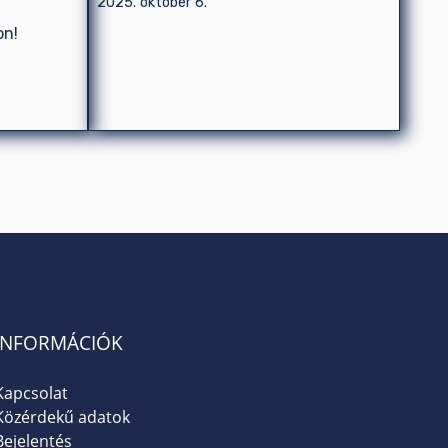
2025. október 6.
on!
INFORMÁCIÓK
Kapcsolat
Közérdekű adatok
Bejelentés