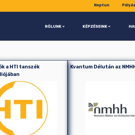
Neptun
Pályá
RÓLUNK
KÉPZÉSEINK
HA
k a HTI tanszék
Kvantum Délután az NMH
iójában