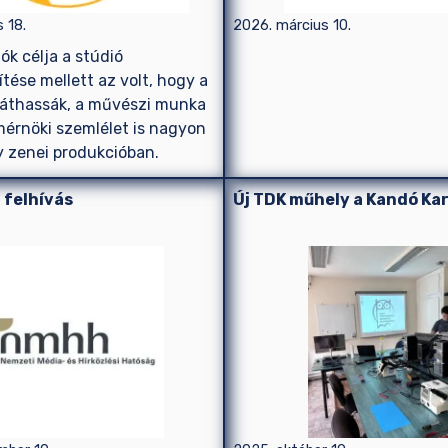
 18.
2026. március 10.
k célja a stúdió
tése mellett az volt, hogy a
 láthassák, a művészi munka
mérnöki szemlélet is nagyon
y zenei produkcióban.
 felhívás
Új TDK műhely a Kandó Ka