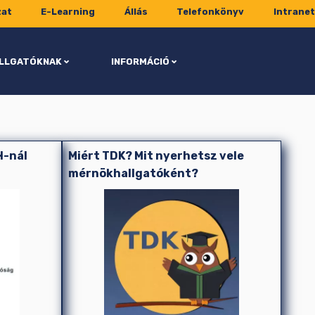
zat
E-Learning
Állás
Telefonkönyv
Intranet
LLGATÓKNAK
INFORMÁCIÓ
H-nál
Miért TDK? Mit nyerhetsz vele
mérnökhallgatóként?