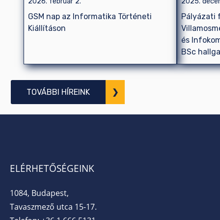
2026. február 2.
2025. dece
GSM nap az Informatika Történeti
Pályázati 
Kiállításon
Villamosm
és Infoko
BSc hallga
TOVÁBBI HÍREINK
ELÉRHETŐSÉGEINK
1084, Budapest,
Tavaszmező utca 15-17.