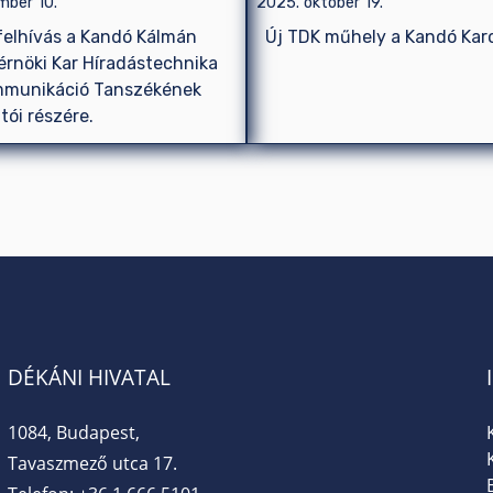
mber 10.
2025. október 19.
felhívás a Kandó Kálmán
Új TDK műhely a Kandó Kar
érnöki Kar Híradástechnika
mmunikáció Tanszékének
tói részére.
DÉKÁNI HIVATAL
1084, Budapest,
Tavaszmező utca 17.