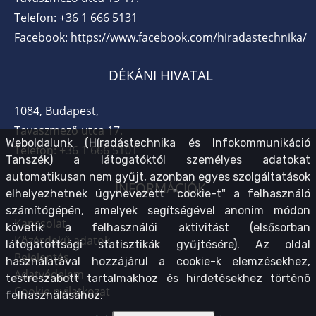
Telefon:
+36 1 666 5131
Facebook:
https://www.facebook.com/hiradastechnika/
DÉKÁNI HIVATAL
1084, Budapest,
Tavaszmező utca 17.
Weboldalunk (Híradástechnika és Infokommunikáció
Telefon:
+36 1 666 5101
Tanszék) a látogatóktól személyes adatokat
automatikusan nem gyűjt, azonban egyes szolgáltatások
INFORMÁCIÓK
elhelyezhetnek úgynevezett "cookie-t" a felhasználó
számítógépén, amelyek segítségével anonim módon
Kapcsolat
követik a felhasználói aktivitást (elsősorban
Közérdekű adatok
látogatottsági statisztikák gyűjtésére). Az oldal
Bejelentés
használatával hozzájárul a cookie-k elemzésekhez,
Adatvédelem
testreszabott tartalmakhoz és hirdetésekhez történõ
Cookie nyilatkozat
felhasználásához.