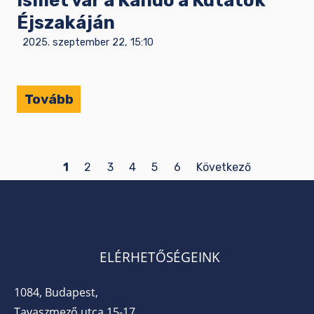
Ismét vár a Kandó a Kutatók
Éjszakáján
2025. szeptember 22, 15:10
Tovább
1
2
3
4
5
6
Következő
ELÉRHETŐSÉGEINK
1084, Budapest,
Tavaszmező utca 15-17.