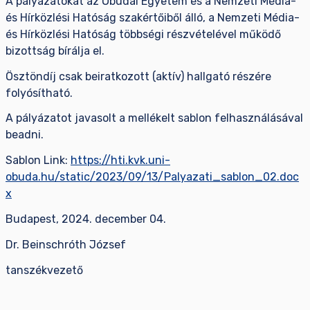
A pályázatokat az Óbudai Egyetem és a Nemzeti Média-
és Hírközlési Hatóság szakértőiből álló, a Nemzeti Média-
és Hírközlési Hatóság többségi részvételével működő
bizottság bírálja el.
Ösztöndíj csak beiratkozott (aktív) hallgató részére
folyósítható.
A pályázatot javasolt a mellékelt sablon felhasználásával
beadni.
Sablon Link:
https://hti.kvk.uni-
obuda.hu/static/2023/09/13/Palyazati_sablon_02.doc
x
Budapest, 2024. december 04.
Dr. Beinschróth József
tanszékvezető