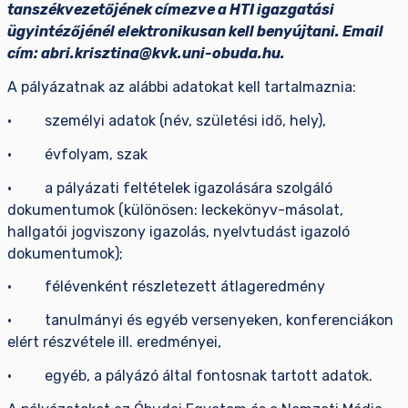
tanszékvezetőjének címezve a HTI igazgatási
ügyintézőjénél elektronikusan kell benyújtani. Email
cím: abri.krisztina@kvk.uni-obuda.hu.
A pályázatnak az alábbi adatokat kell tartalmaznia:
· személyi adatok (név, születési idő, hely),
· évfolyam, szak
· a pályázati feltételek igazolására szolgáló
dokumentumok (különösen: leckekönyv-másolat,
hallgatói jogviszony igazolás, nyelvtudást igazoló
dokumentumok);
· félévenként részletezett átlageredmény
· tanulmányi és egyéb versenyeken, konferenciákon
elért részvétele ill. eredményei,
· egyéb, a pályázó által fontosnak tartott adatok.