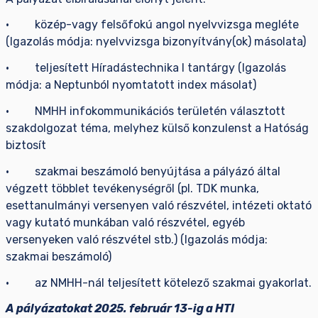
· közép-vagy felsőfokú angol nyelvvizsga megléte
(Igazolás módja: nyelvvizsga bizonyítvány(ok) másolata)
· teljesített Híradástechnika I tantárgy (Igazolás
módja: a Neptunból nyomtatott index másolat)
· NMHH infokommunikációs területén választott
szakdolgozat téma, melyhez külső konzulenst a Hatóság
biztosít
· szakmai beszámoló benyújtása a pályázó által
végzett többlet tevékenységről (pl. TDK munka,
esettanulmányi versenyen való részvétel, intézeti oktató
vagy kutató munkában való részvétel, egyéb
versenyeken való részvétel stb.) (Igazolás módja:
szakmai beszámoló)
· az NMHH-nál teljesített kötelező szakmai gyakorlat.
A pályázatokat 2025. február 13-ig a HTI