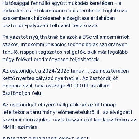
Hatósággal fennálló együttműködés keretében – a
hírközlési és infokommunikációs területtel foglalkozó
szakemberek képzésének elősegítése érdekében
ösztöndíj-pályázati felhívást tesz közzé.
Pályázatot nyújthatnak be azok a BSc villamosmérnök
szakos, infokommunikációs technológiák szakirányon
tanuló, nappali tagozatos hallgatók, akik már legalább
négy félévet eredményesen teljesítettek.
Az ösztöndíjat a 2024/2025 tanév II. szemeszterében
kettő nyertes pályázó nyerheti el. Az ösztöndíj öt
hónapra szól, havi összege 30 000 Ft az állami
ösztöndíjon felül.
Az ösztöndíjat elnyerő hallgatóknak az öt hónap
leteltekor a tanulmányi előmenetelükről ill. az elvégzett
szakmai munkájukról rövid beszámolót kell készíteniük az
NMHH számára.
A pályázat elbírálásánál előnyt jelent: