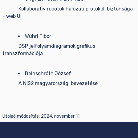
Kollaboratív robotok hálózati protokoll biztonsága
- web UI
Wührl Tibor
DSP jelfolyamdiagramok grafikus
transzformációja
Beinschróth József
A NIS2 magyarországi bevezetése
Utolsó módosítás:
2024. november 11.