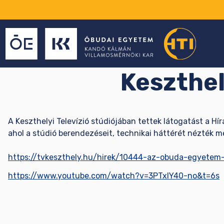
Keszthel
A Keszthelyi Televízió stúdiójában tettek látogatást a H
ahol a stúdió berendezéseit, technikai háttérét nézték m
https://tvkeszthely.hu/hirek/10444-az-obuda-egyetem-
https://www.youtube.com/watch?v=3PTxlY40-no&t=6s