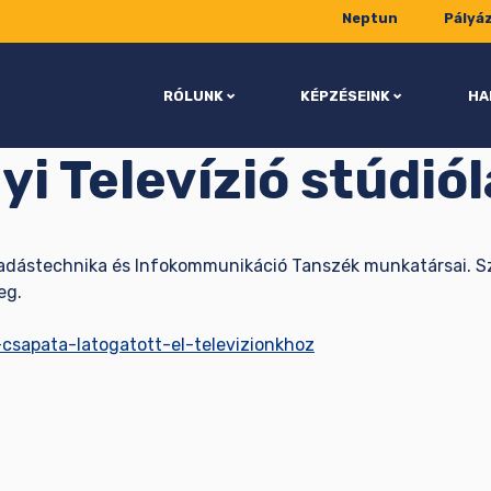
Neptun
Pályá
RÓLUNK
KÉPZÉSEINK
HA
yi Televízió stúdió
íradástechnika és Infokommunikáció Tanszék munkatársai. Sz
eg.
csapata-latogatott-el-televizionkhoz