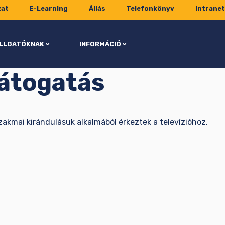
zat
E-Learning
Állás
Telefonkönyv
Intranet
LLGATÓKNAK
INFORMÁCIÓ
látogatás
akmai kirándulásuk alkalmából érkeztek a televízióhoz,