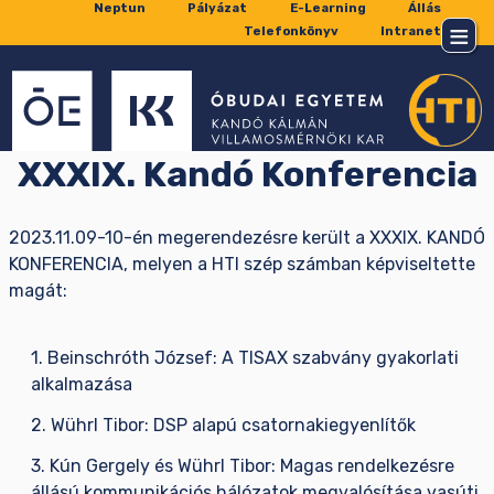
Neptun
Pályázat
E-Learning
Állás
Telefonkönyv
Intranet
XXXIX. Kandó Konferencia
2023.11.09-10-én megerendezésre került a XXXIX. KANDÓ
KONFERENCIA, melyen a HTI szép számban képviseltette
magát:
1. Beinschróth József: A TISAX szabvány gyakorlati
alkalmazása
2. Wührl Tibor: DSP alapú csatornakiegyenlítők
3. Kún Gergely és Wührl Tibor: Magas rendelkezésre
állású kommunikációs hálózatok megvalósítása vasúti